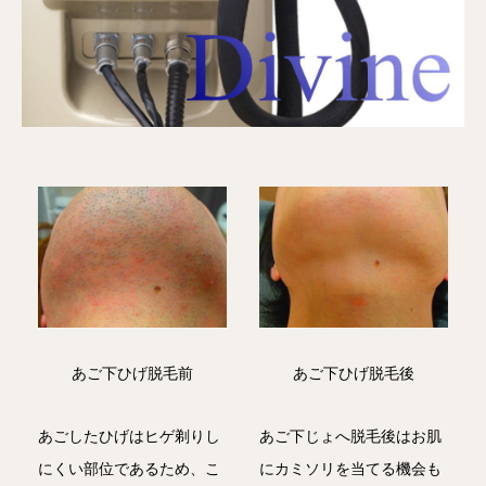
あご下ひげ脱毛前
あご下ひげ脱毛後
あごしたひげはヒゲ剃りし
あご下じょへ脱毛後はお肌
にくい部位であるため、こ
にカミソリを当てる機会も