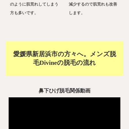
のように肌荒れしてしまう
減少するので肌荒れも改善
方も多いです。
します。
愛媛県新居浜市の方々へ。メンズ脱
毛Divineの脱毛の流れ
鼻下ひげ脱毛関係動画