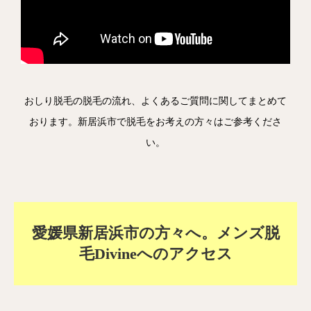
おしり脱毛の脱毛の流れ、よくあるご質問に関してまとめて
おります。新居浜市で脱毛をお考えの方々はご参考くださ
い。
愛媛県新居浜市の方々へ。メンズ脱
毛Divineへのアクセス