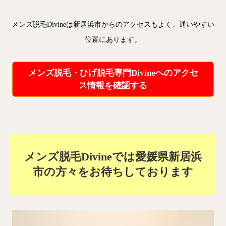
メンズ脱毛Divineは新居浜市からのアクセスもよく、通いやすい
位置にあります。
メンズ脱毛・ひげ脱毛専門Divineへのアクセ
ス情報を確認する
メンズ脱毛Divineでは愛媛県新居浜
市の方々をお待ちしております