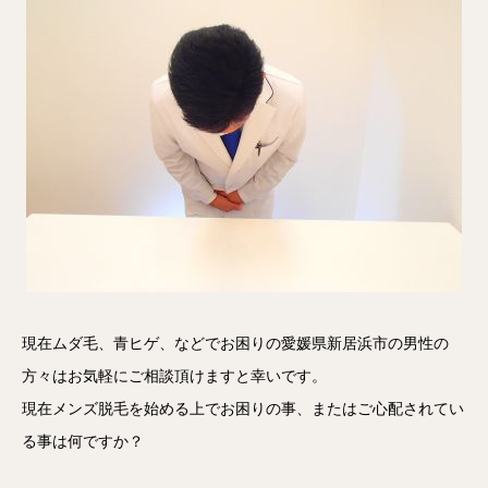
現在ムダ毛、青ヒゲ、などでお困りの愛媛県新居浜市の男性の
方々はお気軽にご相談頂けますと幸いです。
現在メンズ脱毛を始める上でお困りの事、またはご心配されてい
る事は何ですか？