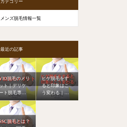
カテゴリー
メンズ脱毛情報一覧
最近の記事
VIO脱毛のメリ
ヒゲ脱毛をす
ット｜デリケ
ると印象はこ
ート脱毛専門
う変わる｜ひ
愛媛松山Divine
げ脱毛専門愛
媛松山Divine
SSC脱毛とは？