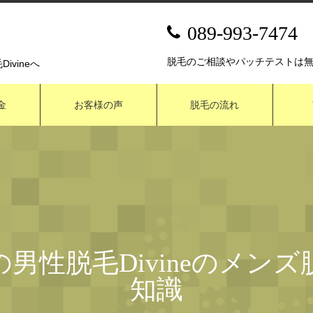
089-993-7474
脱毛のご相談やパッチテストは
vineへ
金
お客様の声
脱毛の流れ
男性脱毛Divineのメン
知識