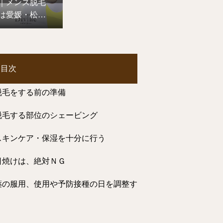
｜メンズ脱毛
は愛媛・松山
のDivineへ
目次
脱毛をする前の準備
脱毛する部位のシェービング
スキンケア・保湿を十分に行う
日焼けは、絶対ＮＧ
薬の服用、使用や予防接種の日を調整す