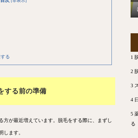
目次
[
非表示
]
整する
1
2
3
をする前の準備
4
5
る方が最近増えています。脱毛をする際に、まずし
る
明します。