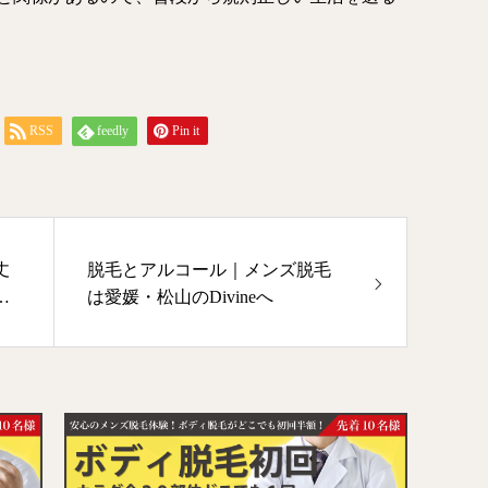
RSS
feedly
Pin it
丈
脱毛とアルコール｜メンズ脱毛
松
は愛媛・松山のDivineへ