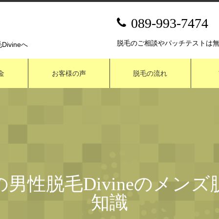
089-993-7474
脱毛のご相談やパッチテストは
vineへ
金
お客様の声
脱毛の流れ
男性脱毛Divineのメン
知識