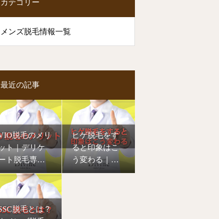
カテゴリー
メンズ脱毛情報一覧
最近の記事
VIO脱毛のメリ
ヒゲ脱毛をす
ット｜デリケ
ると印象はこ
ート脱毛専門
う変わる｜ひ
愛媛松山Divine
げ脱毛専門愛
媛松山Divine
SSC脱毛とは？