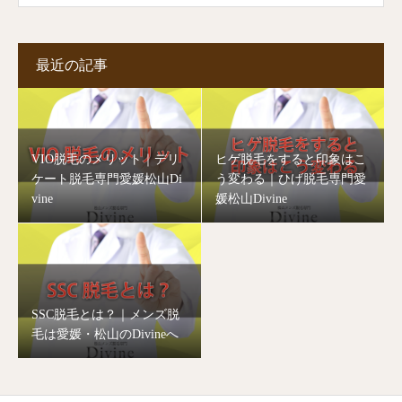
最近の記事
VIO脱毛のメリット｜デリ
ヒゲ脱毛をすると印象はこ
ケート脱毛専門愛媛松山Di
う変わる｜ひげ脱毛専門愛
vine
媛松山Divine
SSC脱毛とは？｜メンズ脱
毛は愛媛・松山のDivineへ